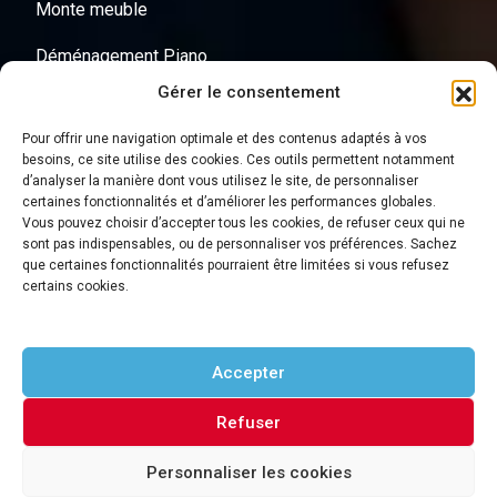
Monte meuble
Déménagement Piano
Gérer le consentement
Objets lourds
Pour offrir une navigation optimale et des contenus adaptés à vos
Transport de Coffre fort
besoins, ce site utilise des cookies. Ces outils permettent notamment
d’analyser la manière dont vous utilisez le site, de personnaliser
Cartons de déménagement
certaines fonctionnalités et d’améliorer les performances globales.
Vous pouvez choisir d’accepter tous les cookies, de refuser ceux qui ne
sont pas indispensables, ou de personnaliser vos préférences. Sachez
que certaines fonctionnalités pourraient être limitées si vous refusez
Autres Liens
certains cookies.
Accepter
À Propos
Mentions Légales
Refuser
Politique De Cookies
Personnaliser les cookies