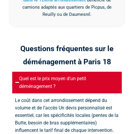
camions adaptés aux quartiers de Picpus, de
Reuilly ou de Daumesnil.
Q
u
e
s
t
i
o
n
s
f
r
é
q
u
e
n
t
e
s
s
u
r
l
e
d
é
m
é
n
a
g
e
m
e
n
t
à
P
a
r
i
s
1
8
Quel est le prix moyen d'un petit
déménagement ?
Le coût dans cet arrondissement dépend du
volume et de l’accès Un devis personnalisé est
essentiel, car les spécificités locales (pentes de la
Butte, besoin de bras supplémentaires)
influencent le tarif final de chaque intervention.