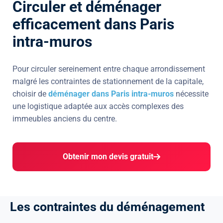
Circuler et déménager
efficacement dans Paris
intra-muros
Pour circuler sereinement entre chaque arrondissement
malgré les contraintes de stationnement de la capitale,
choisir de
déménager dans Paris intra-muros
nécessite
une logistique adaptée aux accès complexes des
immeubles anciens du centre.
Obtenir mon devis gratuit
L
e
s
c
o
n
t
r
a
i
n
t
e
s
d
u
d
é
m
é
n
a
g
e
m
e
n
t