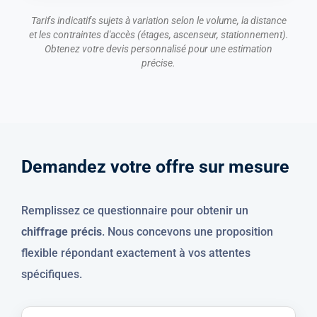
Tarifs indicatifs sujets à variation selon le volume, la distance
et les contraintes d'accès (étages, ascenseur, stationnement).
Obtenez votre devis personnalisé pour une estimation
précise.
D
e
m
a
n
d
e
z
v
o
t
r
e
o
f
f
r
e
s
u
r
m
e
s
u
r
e
Remplissez ce questionnaire pour obtenir un
chiffrage précis
. Nous concevons une proposition
flexible répondant exactement à vos attentes
spécifiques.