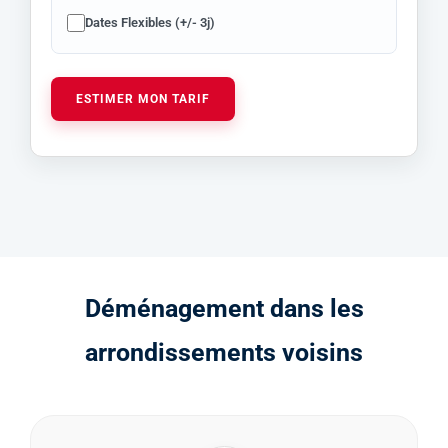
Dates Flexibles (+/- 3j)
ESTIMER MON TARIF
D
é
m
é
n
a
g
e
m
e
n
t
d
a
n
s
l
e
s
a
r
r
o
n
d
i
s
s
e
m
e
n
t
s
v
o
i
s
i
n
s