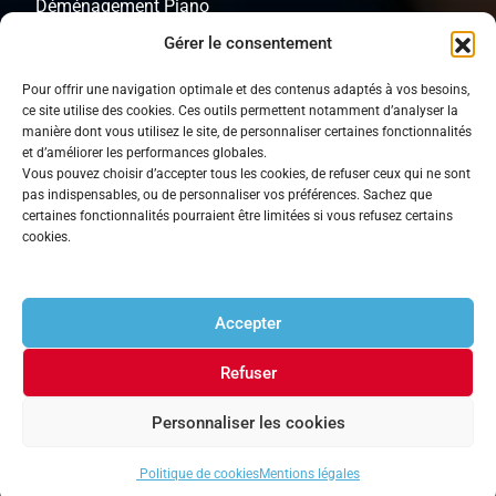
Déménagement Piano
Gérer le consentement
Objets lourds
Pour offrir une navigation optimale et des contenus adaptés à vos besoins,
Transport de Coffre fort
ce site utilise des cookies. Ces outils permettent notamment d’analyser la
manière dont vous utilisez le site, de personnaliser certaines fonctionnalités
Cartons de déménagement
et d’améliorer les performances globales.
Vous pouvez choisir d’accepter tous les cookies, de refuser ceux qui ne sont
pas indispensables, ou de personnaliser vos préférences. Sachez que
certaines fonctionnalités pourraient être limitées si vous refusez certains
Autres Liens
cookies.
Accepter
À Propos
Mentions Légales
Refuser
Politique De Cookies
Personnaliser les cookies
Politique de cookies
Mentions légales