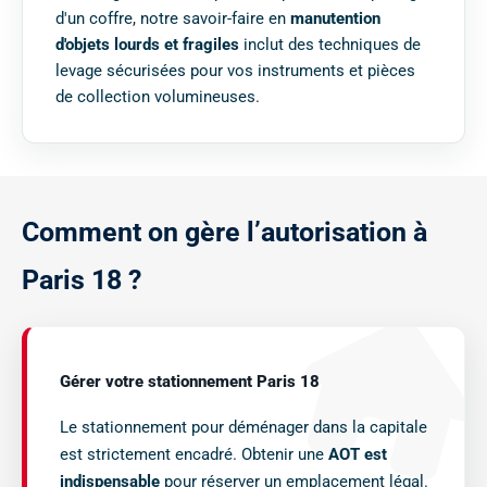
d'un coffre, notre savoir-faire en
manutention
d'objets lourds et fragiles
inclut des techniques de
levage sécurisées pour vos instruments et pièces
de collection volumineuses.
C
o
m
m
e
n
t
o
n
g
è
r
e
l
’
a
u
t
o
r
i
s
a
t
i
o
n
à
P
a
r
i
s
1
8
?
Gérer votre stationnement Paris 18
Le stationnement pour déménager dans la capitale
est strictement encadré. Obtenir une
AOT est
indispensable
pour réserver un emplacement légal.