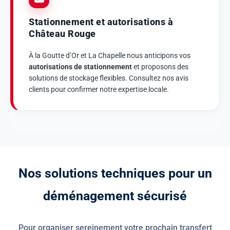
Stationnement et autorisations à
Château Rouge
À la Goutte d’Or et La Chapelle nous anticipons vos
autorisations de stationnement
et proposons des
solutions de stockage flexibles. Consultez nos avis
clients pour confirmer notre expertise locale.
N
o
s
s
o
l
u
t
i
o
n
s
t
e
c
h
n
i
q
u
e
s
p
o
u
r
u
n
d
é
m
é
n
a
g
e
m
e
n
t
s
é
c
u
r
i
s
é
Pour organiser sereinement votre prochain transfert