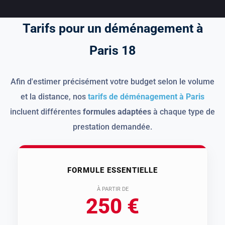
T
a
r
i
f
s
p
o
u
r
u
n
d
é
m
é
n
a
g
e
m
e
n
t
à
P
a
r
i
s
1
8
Afin d'estimer précisément votre budget selon le volume
et la distance, nos
tarifs de déménagement à Paris
incluent différentes
formules adaptées
à chaque type de
prestation demandée.
FORMULE ESSENTIELLE
À PARTIR DE
250 €