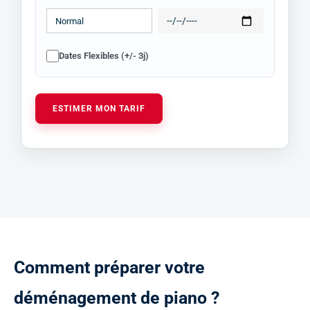
Dates Flexibles (+/- 3j)
ESTIMER MON TARIF
C
o
m
m
e
n
t
p
r
é
p
a
r
e
r
v
o
t
r
e
d
é
m
é
n
a
g
e
m
e
n
t
d
e
p
i
a
n
o
?