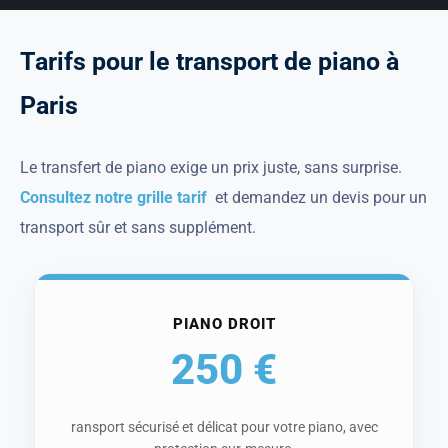
T
a
r
i
f
s
p
o
u
r
l
e
t
r
a
n
s
p
o
r
t
d
e
p
i
a
n
o
à
P
a
r
i
s
Le transfert de piano exige un prix juste, sans surprise.
Consultez notre grille tarif
et demandez un devis pour un
transport sûr et sans supplément.
PIANO DROIT
250 €
ransport sécurisé et délicat pour votre piano, avec