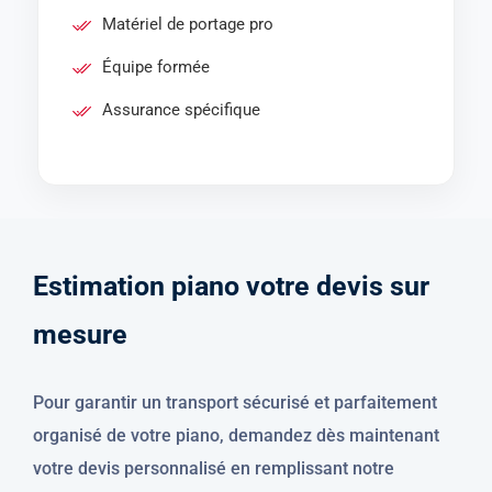
Matériel de portage pro
Équipe formée
Assurance spécifique
E
s
t
i
m
a
t
i
o
n
p
i
a
n
o
v
o
t
r
e
d
e
v
i
s
s
u
r
m
e
s
u
r
e
Pour garantir un transport sécurisé et parfaitement
organisé de votre piano, demandez dès maintenant
votre devis personnalisé en remplissant notre