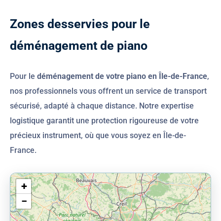
Z
o
n
e
s
d
e
s
s
e
r
v
i
e
s
p
o
u
r
l
e
d
é
m
é
n
a
g
e
m
e
n
t
d
e
p
i
a
n
o
Pour le
déménagement de votre piano en Île-de-France
,
nos professionnels vous offrent un service de transport
sécurisé, adapté à chaque distance. Notre expertise
logistique garantit une protection rigoureuse de votre
précieux instrument, où que vous soyez en Île-de-
France.
+
−