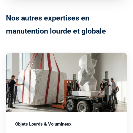
N
o
s
a
u
t
r
e
s
e
x
p
e
r
t
i
s
e
s
e
n
m
a
n
u
t
e
n
t
i
o
n
l
o
u
r
d
e
e
t
g
l
o
b
a
l
e
Objets Lourds & Volumineux