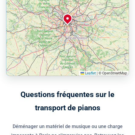
Leaflet
|
© OpenStreetMap
Q
u
e
s
t
i
o
n
s
f
r
é
q
u
e
n
t
e
s
s
u
r
l
e
t
r
a
n
s
p
o
r
t
d
e
p
i
a
n
o
s
Déménager un matériel de musique ou une charge