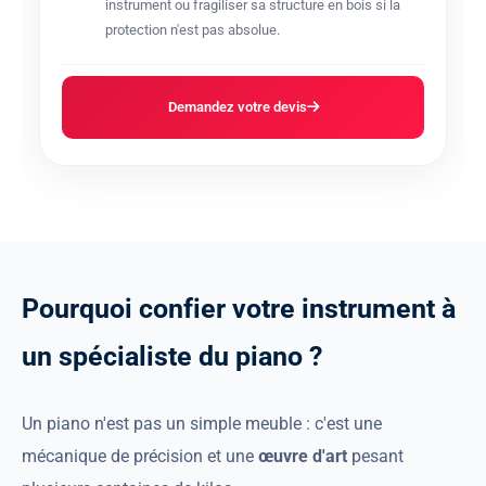
instrument ou fragiliser sa structure en bois si la
protection n'est pas absolue.
Demandez votre devis
P
o
u
r
q
u
o
i
c
o
n
f
i
e
r
v
o
t
r
e
i
n
s
t
r
u
m
e
n
t
à
u
n
s
p
é
c
i
a
l
i
s
t
e
d
u
p
i
a
n
o
?
Un piano n'est pas un simple meuble : c'est une
mécanique de précision et une
œuvre d'art
pesant