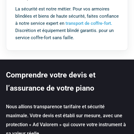
La sécurité est notre métier. Pour vos armoires
blindées et biens de haute sécurité, faites confiance
à notre service expert en
transport de coffre-fort.
Discrétion et équipement blindé garantis. pour un
service coffre-fort sans faille.
C
o
m
p
r
e
n
d
r
e
v
o
t
r
e
d
e
v
i
s
e
t
l
’
a
s
s
u
r
a
n
c
e
d
e
v
o
t
r
e
p
i
a
n
o
Nous allions transparence tarifaire et sécurité
maximale. Votre devis est établi sur mesure, avec une
protection « Ad Valorem » qui couvre votre instrument à
sa valeur réelle.