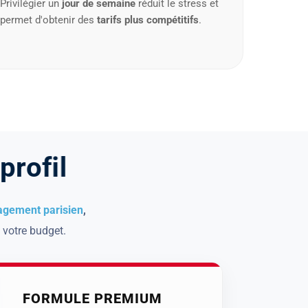
p
r
o
f
i
l
agement parisien
,
 votre budget.
FORMULE PREMIUM
À PARTIR DE
1 640 €