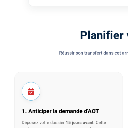
P
l
a
n
i
f
i
e
r
Réussir son transfert dans cet ar
1. Anticiper la demande d'AOT
Déposez votre dossier
15 jours avant
. Cette
règle, commune en France, permet de sécuriser
le périmètre de manutention via une entreprise
spécialisée.