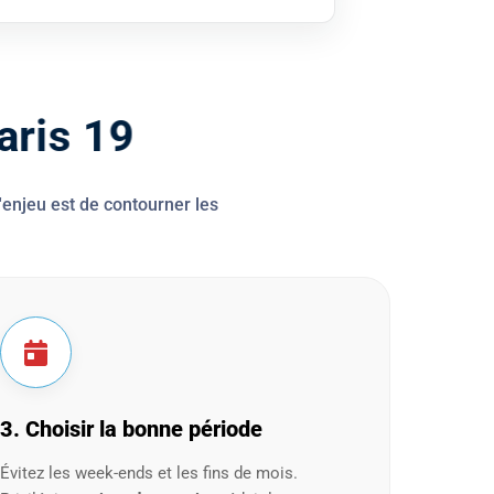
P
a
r
i
s
1
9
 l'enjeu est de contourner les
3. Choisir la bonne période
Évitez les week-ends et les fins de mois.
Privilégier un
jour de semaine
réduit le stress et
permet d'obtenir des
tarifs plus compétitifs
.