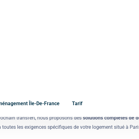
exigence est rare en
pour obtenir un devis perso
vous soyez un particulier ou
e
t
l
e
v
a
g
e
d
’
o
b
j
e
t
s
l
o
u
r
d
s
rochain transfert, nous proposons des
solutions complètes de
 toutes les exigences spécifiques de votre logement situé à Pari