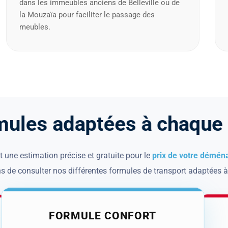
m
u
l
e
s
a
d
a
p
t
é
e
s
à
c
h
a
q
u
e
 une estimation précise et gratuite pour le
prix de votre démén
 de consulter nos différentes formules de transport adaptées à
FORMULE CONFORT
À PARTIR DE
600 €