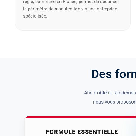
D
e
s
f
o
r
Afin d’obtenir rapidement
nous vous proposons
FORMULE ESSENTIELLE
À PARTIR DE
250 €