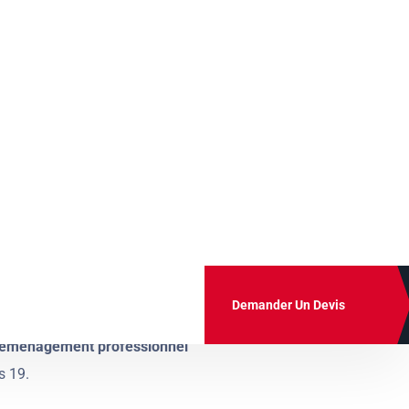
nnalisé et sécuriser votre déplacement, que
 un professionnel.
à
P
a
r
i
s
1
9
 déménagement professionnel
s 19.