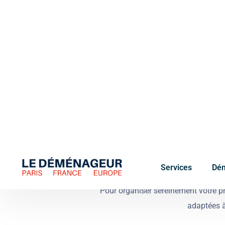
pour des
déménagements sans accroc
. Ce niveau d'
France.
T
r
a
n
s
p
o
r
t
Pour organiser sereinement votre p
adaptées à