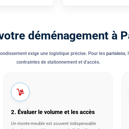
v
o
t
r
e
d
é
m
é
n
a
g
e
m
e
n
t
à
rondissement exige une logistique précise. Pour les
parisiens
,
contraintes de stationnement et d'accès.
2. Évaluer le volume et les accès
Un monte-meuble est souvent indispensable
dans les immeubles anciens de Belleville ou de
la Mouzaïa pour faciliter le passage des
meubles.