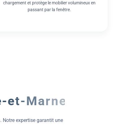
-
e
t
-
M
a
r
n
e
. Notre expertise garantit une
ontainebleau
s étroites et la gestion des accès historiques