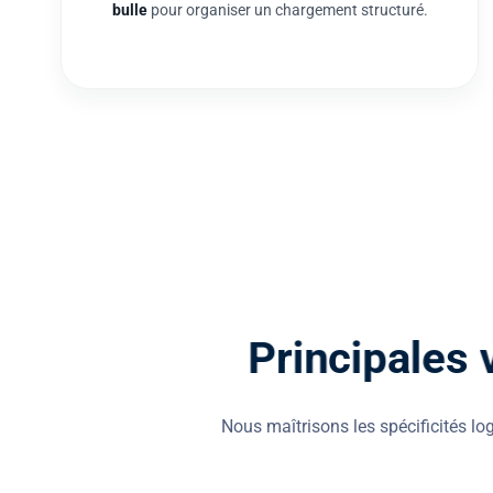
P
r
i
n
c
i
p
a
l
e
s
Nous maîtrisons les spécificités lo
Déménagement à Melun et ses env
Capitale de ce département, Melun présente de