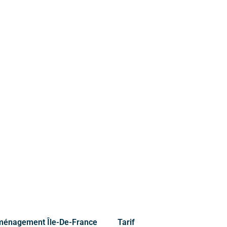
re. Nous fournissons le matériel adapté, incluant des cartons renforcés po
ne estimation, demandez un devis gratuit. Un expert de notre équipe ana
c
i
a
l
i
s
é
s
p
o
u
r
v
o
t
r
e
d
é
m
é
P
a
r
i
s