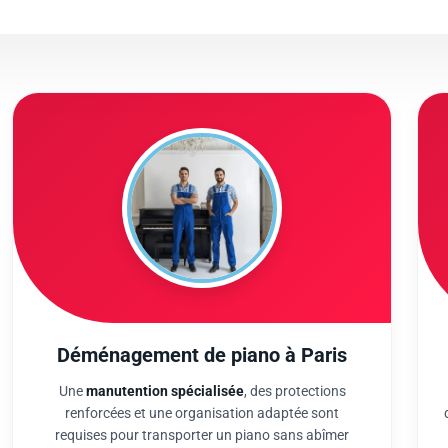
Déménagement de piano à Paris
Une
manutention spécialisée
, des protections
renforcées et une organisation adaptée sont
requises pour transporter un piano sans abîmer
votre instrument ni les parties communes. Nos
équipes maîtrisent les gestes pour les pianos droits
ou à queue dans les immeubles parisiens.