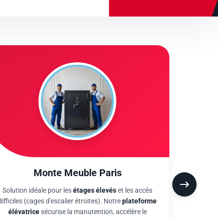
Monte Meuble Paris
Démé
Solution idéale pour les
étages élevés
et les accès
Une or
difficiles (cages d'escalier étroites). Notre
plateforme
leva
élévatrice
sécurise la manutention, accélère le
machine
chargement et protège le mobilier volumineux en
passant par la fenêtre.