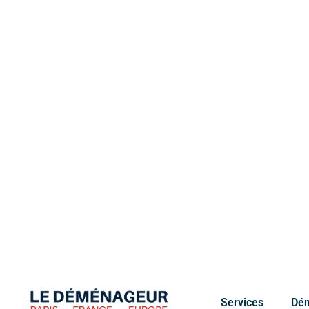
reste prioritai
Pour obtenir u
meilleur tarif.
Équipe disponible
S
e
r
v
i
c
e
s
s
p
é