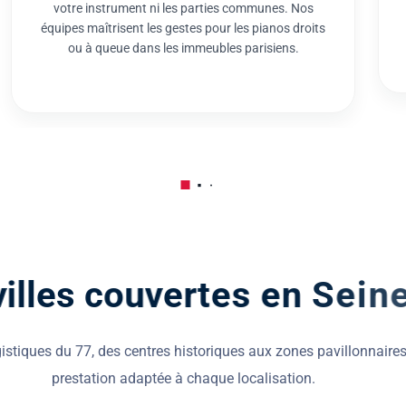
v
i
l
l
e
s
c
o
u
v
e
r
t
e
s
e
n
S
e
i
n
e
gistiques du 77, des centres historiques aux zones pavillonnaires
prestation adaptée à chaque localisation.
irons
Déménagement à F
s contraintes de
Ville de prestige, les rue