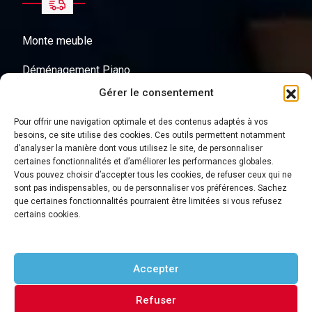
Monte meuble
Déménagement Piano
Gérer le consentement
Objets lourds
Pour offrir une navigation optimale et des contenus adaptés à vos
Transport de Coffre fort
besoins, ce site utilise des cookies. Ces outils permettent notamment
d’analyser la manière dont vous utilisez le site, de personnaliser
Cartons de déménagement
certaines fonctionnalités et d’améliorer les performances globales.
Vous pouvez choisir d’accepter tous les cookies, de refuser ceux qui ne
sont pas indispensables, ou de personnaliser vos préférences. Sachez
que certaines fonctionnalités pourraient être limitées si vous refusez
Autres Liens
certains cookies.
Accepter
À Propos
Mentions Légales
Refuser
Politique De Cookies